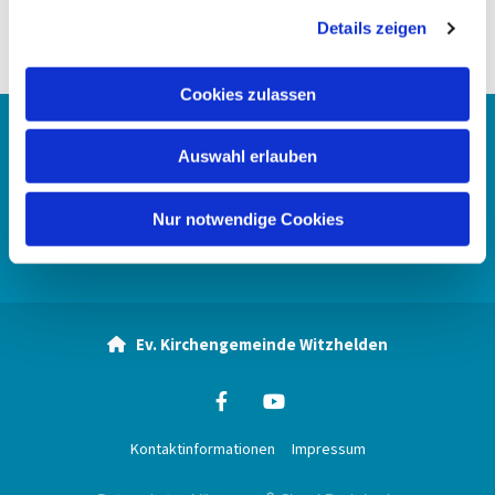
g
Details zeigen
s
a
u
Cookies zulassen
s
w
Startseite
Auswahl erlauben
a
h
Kontakt
l
Nur notwendige Cookies
Spenden
Ev. Kirchengemeinde Witzhelden

Kontaktinformationen
Impressum